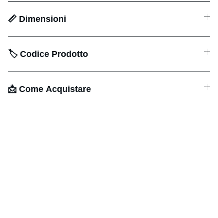
📏 Dimensioni
🏷️ Codice Prodotto
📩 Come Acquistare
Creazioni di Maurizia
Arte presepiale, dipinti, ceramica, 
porcellana, sculture e opere personalizzate