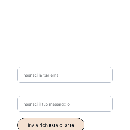
Scrivimi qui:
creazionidimaurizia@gmail.com
Contattami
Email*
Messaggio*
Invia richiesta di arte