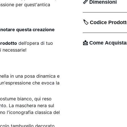
📏 Dimensioni
passione per quest'antica
🏷️ Codice Prodot
enotare questa creazione
📩 Come Acquista
prodotto
dell’opera di tuo
ni necessarie!
inella in una posa dinamica e
e un'espressione che evoca la
costume bianco, qui reso
to. La maschera nera sul
no l'iconografia classica del
iccolo tamburello decorato,