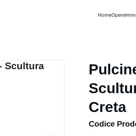
Home
Opere
Imma
Pulcin
Scultur
Creta
Codice Prod