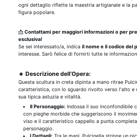
ogni dettaglio riflette la maestria artigianale e la 
figura popolare.
📩
Contattami per maggiori informazioni o per pr
esclusiva!
Se sei interessato/a, indica
il nome e il codice del 
interesse. Sarò felice di fornirti tutte le informazio
🔹 Descrizione dell’Opera:
Questa scultura in creta dipinta a mano ritrae Pulc
caratteristica, con lo sguardo rivolto verso l'alto 
sua tipica astuzia e vitalità.
Il Personaggio:
Indossa il suo inconfondibile 
con pieghe morbide che suggeriscono il movimen
viso e il caratteristico cappello a punta completa
personaggio.
I Dettagli:
Tra le mani, Pulcinella stringe un p