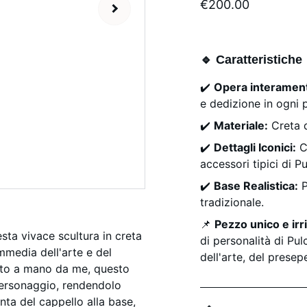
€200.00
🔹 Caratteristiche
✔️
Opera interament
e dedizione in ogni p
✔️
Materiale:
Creta d
✔️
Dettagli Iconici:
C
accessori tipici di Pu
✔️
Base Realistica:
P
tradizionale.
📌
Pezzo unico e irri
sta vivace scultura in creta
di personalità di Pu
mmedia dell'arte e del
dell'arte, del presep
nto a mano da me, questo
personaggio, rendendolo
unta del cappello alla base,