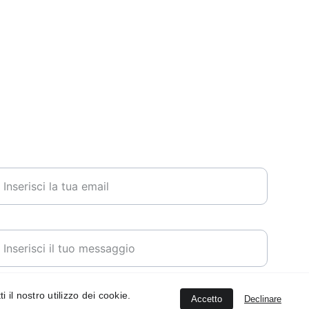
ontattami
mail*
essaggio*
Invia richiesta di arte
 il nostro utilizzo dei cookie.
Accetto
Declinare