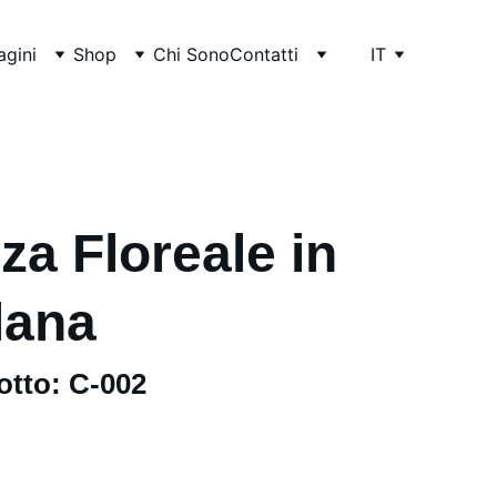
gini
Shop
Chi Sono
Contatti
IT
za Floreale in
lana
otto: C-002