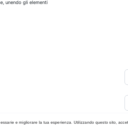
e, unendo gli elementi
C
Scrivimi qui:
creazionidimaurizia@gmail.com
E
M
Termini e Condizioni
cessarie e migliorare la tua esperienza. Utilizzando questo sito, accetti