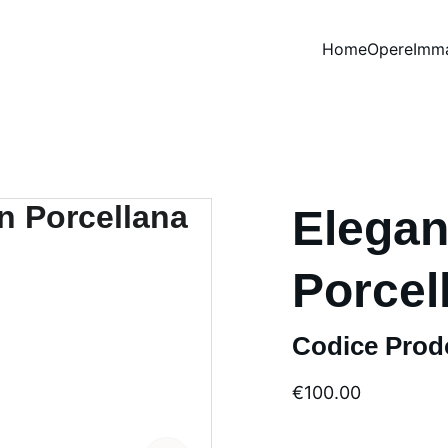
Home
Opere
Imma
Elegan
Porcel
Codice Prod
€100.00