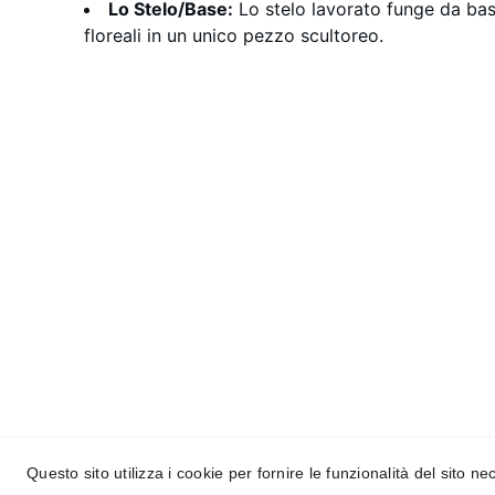
Lo Stelo/Base:
Lo stelo lavorato funge da bas
floreali in un unico pezzo scultoreo.
Creazioni di Maurizia
Arte presepiale, dipinti, ceramica, 
porcellana, sculture e opere personalizzate
© 2024. All rights reserved.
Questo sito utilizza i cookie per fornire le funzionalità del sito ne