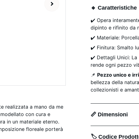
🔹 Caratteristiche
✔️ Opera interamente
dipinto e rifinito da
✔️ Materiale: Porcel
✔️ Finitura: Smalto 
✔️ Dettagli Unici: La
rende ogni pezzo vib
📌
Pezzo unico e irri
bellezza della natura
collezionisti e amant
te realizzata a mano da me
è modellato con cura e
📏 Dimensioni
ura in un materiale eterno.
osizione floreale porterà
🏷️ Codice Prodot